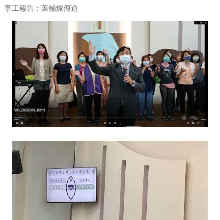
事工報告：葉輔焌傳道