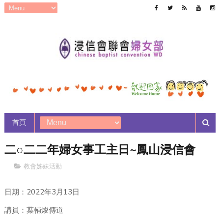
首頁
二○二二年婦女事工主日~鳳山浸信會
教會姊妹活動
2022
3
13
日期：
年
月
日
講員：葉輔焌傳道