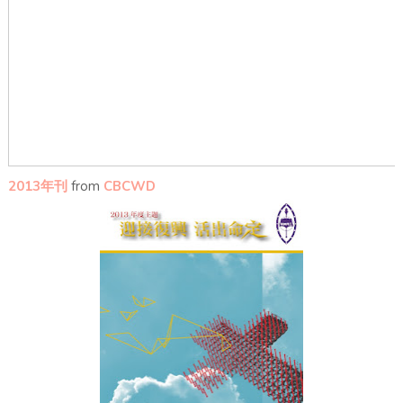
2013年刊
from
CBCWD