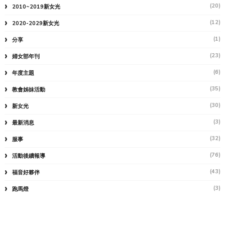
(20)
2010~2019新女光
(12)
2020-2029新女光
(1)
分享
(23)
婦女部年刊
(6)
年度主題
(35)
教會姊妹活動
(30)
新女光
(3)
最新消息
(32)
服事
(76)
活動後續報導
(43)
福音好夥伴
(3)
跑馬燈