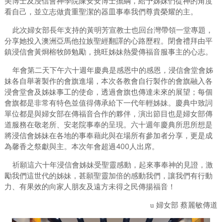
美博士及浸信會神學院陳安安博士擔綱，給予姊妹們從神的角度
看自己，並立志做貴重聖潔的器皿事奉我們尊貴榮耀的主。
此次婦女部長年支持的黃明芳宣教士也回台灣帶領一堂專題，
分享她投入澳洲亞馬他拉族聖經翻譯的心路歷程。閉會禮拜由平
鎮浸信會黃烱榕牧師勉勵，挑旺姊妹熱愛傳福音服事主的心志。
年會第二天下午六十週年慶典是感恩中的感恩，浸信會堂會姊
妹各自舉著製作的會旗進場，本次各教會自行製作的會旗融入各
浸會堂會及姊妹事工的使命，透過會旗也傳達未來的展望；每個
會旗都是非常有特色並值得傳承給下一代年輕姊妹。慶典中致詞
單位都是與婦女部在傳福音合作的夥伴，演出節目也是婦女部傳
道服務在敬老所、安老院事奉的呈現。六十週年慶典所思所想是
將浸信會姊妹在各地的事奉藉此與在場所有參加者分享，更是成
400
為馨香之祭獻與主。本次年會超過
人出席。
祈願這六十年浸信會姊妹受聖靈感動，起來事奉神的見證，激
勵我們這世代的姊妹，甚願聖靈加倍的感動我們，讓我們有行動
力、有果效的向家人朋友及遠方未得之民傳揚福音！
u
婦女部
蔡麗敏傳道