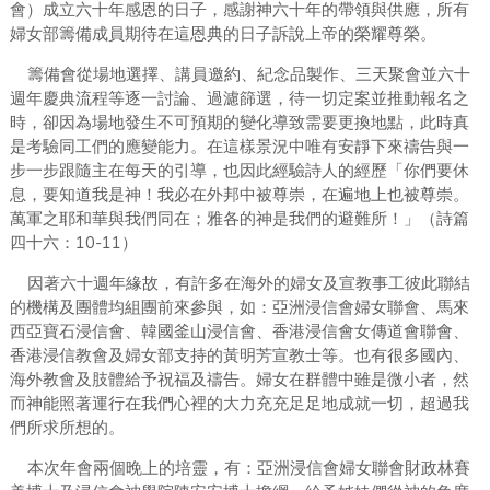
會）成立六十年感恩的日子，感謝神六十年的帶領與供應，所有
婦女部籌備成員期待在這恩典的日子訴說上帝的榮耀尊榮。
籌備會從場地選擇、講員邀約、紀念品製作、三天聚會並六十
週年慶典流程等逐一討論、過濾篩選，待一切定案並推動報名之
時，卻因為場地發生不可預期的變化導致需要更換地點，此時真
是考驗同工們的應變能力。在這樣景況中唯有安靜下來禱告與一
步一步跟隨主在每天的引導，也因此經驗詩人的經歷「你們要休
息，要知道我是神！我必在外邦中被尊崇，在遍地上也被尊崇。
萬軍之耶和華與我們同在；雅各的神是我們的避難所！」（詩篇
10-11
四十六：
）
因著六十週年緣故，有許多在海外的婦女及宣教事工彼此聯結
的機構及團體均組團前來參與，如：亞洲浸信會婦女聯會、馬來
西亞寶石浸信會、韓國釜山浸信會、香港浸信會女傳道會聯會、
香港浸信教會及婦女部支持的黃明芳宣教士等。也有很多國內、
海外教會及肢體給予祝福及禱告。婦女在群體中雖是微小者，然
而神能照著運行在我們心裡的大力充充足足地成就一切，超過我
們所求所想的。
本次年會兩個晚上的培靈，有：亞洲浸信會婦女聯會財政林賽