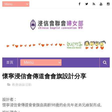
首頁
懷寧浸信會傳道會會旗設計分享
教會姊妹活動
設計者：
98
懷寧浸信會傳道會會旗由高齡
歲的
俞兆年老弟兄繪製而成。