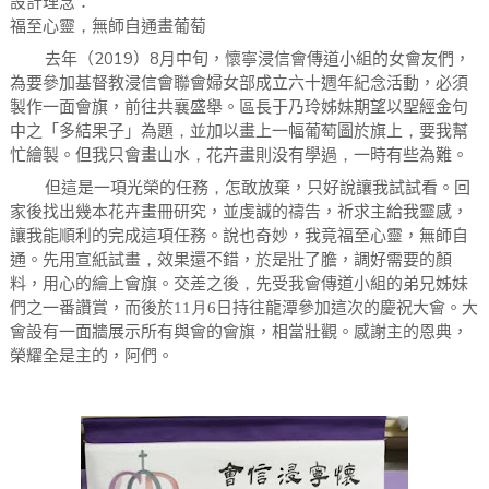
設計理念：
福至心靈
，
無師自通畫葡萄
2019
8
去年（
）
月中旬，懷寧浸信會傳道小組的女會友們，
為要參加基督教浸信會聯會婦女部成立六十週年紀念活動，必須
製作一面會旗，前往共襄盛舉。區長于乃玲姊妹期望以聖經金句
中之
「多結果子」為題
，並
加以畫上一幅葡
萄
圖於旗上
，
要我幫
忙繪製。但我只會畫山水
，
花卉畫則没有學過
，
一時有些為難。
但這是一項光榮的任務
，
怎敢放棄，只好說讓我試試看。回
家後找出幾本花卉畫冊研究，並虔誠的禱告，祈求主給我靈感，
讓我能順利的完成這項任務。說也奇妙，我竟福至心靈，無師自
通。先用宣紙試畫
，
效果還不錯，於是壯了膽，調好需要的顏
料，用心的繪上會旗。交差之後
，
先受我會傳道小組的弟兄姊妹
們之一番讚賞，而後於
11
月
6
日持往龍潭參加這次的慶祝大會。大
會設有一面牆展示所有與會的會旗，相當壯觀。感謝主的恩典，
榮耀全是主的，阿們。