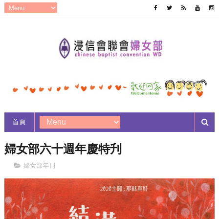
首頁
婦女部六十週年慶特刋
婦女部年刊